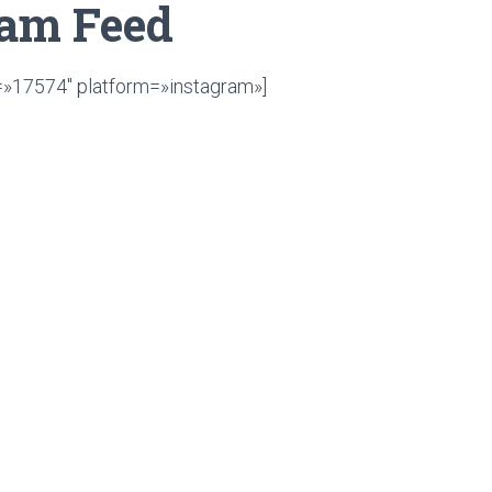
ram Feed
d=»17574″ platform=»instagram»]