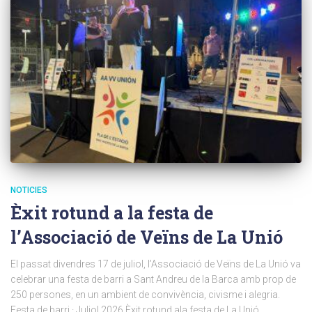
NOTICIES
Èxit rotund a la festa de
l’Associació de Veïns de La Unió
El passat divendres 17 de juliol, l’Associació de Veïns de La Unió va
celebrar una festa de barri a Sant Andreu de la Barca amb prop de
250 persones, en un ambient de convivència, civisme i alegria.
Festa de barri · Juliol 2026 Èxit rotund ala festa de La Unió