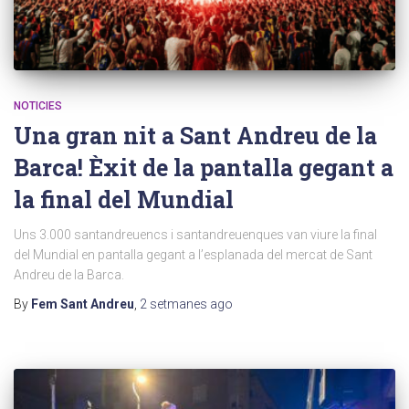
NOTICIES
Una gran nit a Sant Andreu de la
Barca! Èxit de la pantalla gegant a
la final del Mundial
Uns 3.000 santandreuencs i santandreuenques van viure la final
del Mundial en pantalla gegant a l’esplanada del mercat de Sant
Andreu de la Barca.
By
Fem Sant Andreu
,
2 setmanes
ago