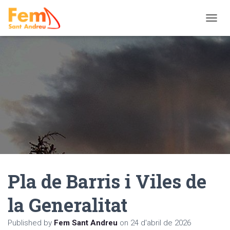
TOGGL
Pla de Barris i Viles de
la Generalitat
Published by
Fem Sant Andreu
on
24 d'abril de 2026