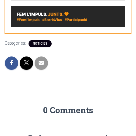
FEM L’IMPULS.
JUNTS.
#Feml’impuls #BarrisVius #Participació
Categories:
NOTICIES
0 Comments