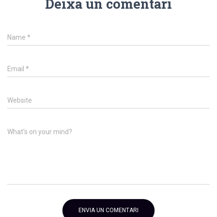
Deixa un comentari
Name
*
Email
*
Website
What's on your mind?