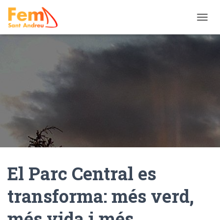
TOGGL
El Parc Central es
transforma: més verd,
més vida i més