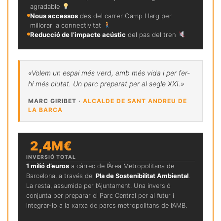
agradable
Nous accessos
des del carrer Camp Llarg per
millorar la connectivitat
Reducció de l’impacte acústic
del pas del tren
«Volem un espai més verd, amb més vida i per fer-
hi més ciutat. Un parc preparat per al segle XXI.»
MARC GIRIBET ·
ALCALDE DE SANT ANDREU DE
LA BARCA
2,4M€
INVERSIÓ TOTAL
1 milió d’euros
a càrrec de l’Àrea Metropolitana de
Barcelona, a través del
Pla de Sostenibilitat Ambiental
.
La resta, assumida per l’Ajuntament. Una inversió
conjunta per preparar el Parc Central per al futur i
integrar-lo a la xarxa de parcs metropolitans de l’AMB.