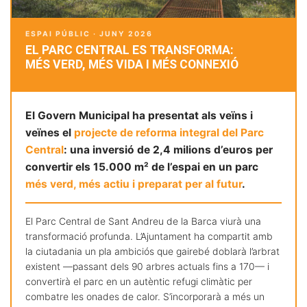
ESPAI PÚBLIC · JUNY 2026
EL PARC CENTRAL ES TRANSFORMA:
MÉS VERD, MÉS VIDA I MÉS CONNEXIÓ
El Govern Municipal ha presentat als veïns i
veïnes el
projecte de reforma integral del Parc
Central
: una inversió de 2,4 milions d’euros per
convertir els 15.000 m² de l’espai en un parc
més verd, més actiu i preparat per al futur
.
El Parc Central de Sant Andreu de la Barca viurà una
transformació profunda. L’Ajuntament ha compartit amb
la ciutadania un pla ambiciós que gairebé doblarà l’arbrat
existent —passant dels 90 arbres actuals fins a 170— i
convertirà el parc en un autèntic refugi climàtic per
combatre les onades de calor. S’incorporarà a més un