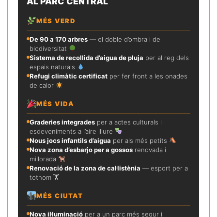
AL PARC CENTRAL
MÉS VERD
De 90 a 170 arbres
— el doble d’ombra i de
biodiversitat
Sistema de recollida d’aigua de pluja
per al reg dels
espais naturals
Refugi climàtic certificat
per fer front a les onades
de calor
MÉS VIDA
Graderies integrades
per a actes culturals i
esdeveniments a l’aire lliure
Nous jocs infantils d’aigua
per als més petits
Nova zona d’esbarjo per a gossos
renovada i
millorada
Renovació de la zona de cal·listènia
— esport per a
tothom 🏋️
MÉS CIUTAT
Nova il·luminació
per a un parc més segur i