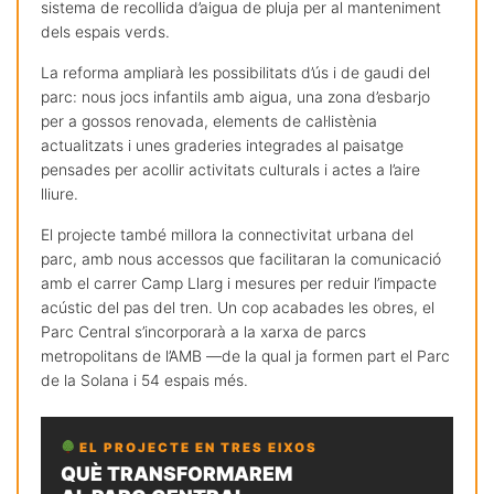
sistema de recollida d’aigua de pluja per al manteniment
dels espais verds.
La reforma ampliarà les possibilitats d’ús i de gaudi del
parc: nous jocs infantils amb aigua, una zona d’esbarjo
per a gossos renovada, elements de cal·listènia
actualitzats i unes graderies integrades al paisatge
pensades per acollir activitats culturals i actes a l’aire
lliure.
El projecte també millora la connectivitat urbana del
parc, amb nous accessos que facilitaran la comunicació
amb el carrer Camp Llarg i mesures per reduir l’impacte
acústic del pas del tren. Un cop acabades les obres, el
Parc Central s’incorporarà a la xarxa de parcs
metropolitans de l’AMB —de la qual ja formen part el Parc
de la Solana i 54 espais més.
EL PROJECTE EN TRES EIXOS
QUÈ TRANSFORMAREM