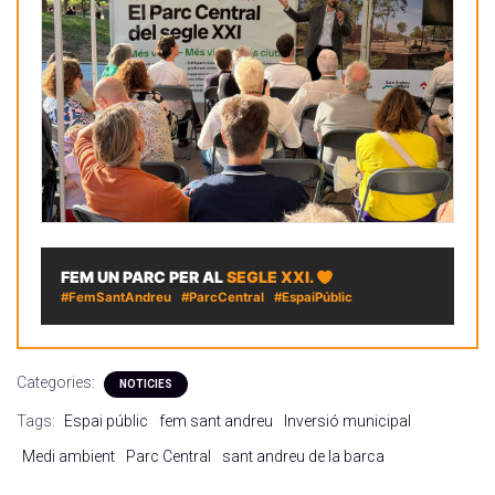
FEM UN PARC PER AL
SEGLE XXI.
#FemSantAndreu #ParcCentral #EspaiPúblic
Categories:
NOTICIES
Tags:
Espai públic
fem sant andreu
Inversió municipal
Medi ambient
Parc Central
sant andreu de la barca